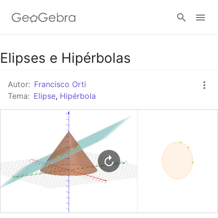
Google Classroom
Elipses e Hipérbolas
Autor:
Francisco Orti
GeoGebra Classroom
Tema:
Elipse
,
Hipérbola
Abrir sesión