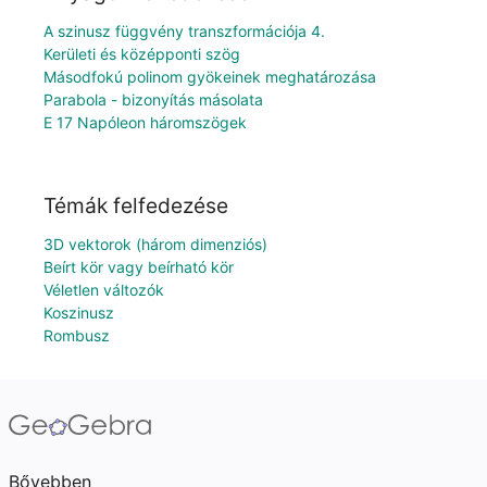
A szinusz függvény transzformációja 4.
Kerületi és középponti szög
Másodfokú polinom gyökeinek meghatározása
Parabola - bizonyítás másolata
E 17 Napóleon háromszögek
Témák felfedezése
3D vektorok (három dimenziós)
Beírt kör vagy beírható kör
Véletlen változók
Koszinusz
Rombusz
Bővebben