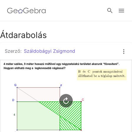
Google Classroom
Átdarabolás
Szerző:
Száldobágyi Zsigmond
GeoGebra Classroom
Bejelentkezés