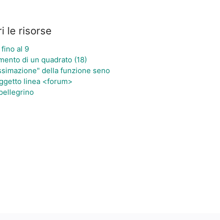
i le risorse
fino al 9
ento di un quadrato (18)
simazione" della funzione seno
ggetto linea <forum>
 pellegrino