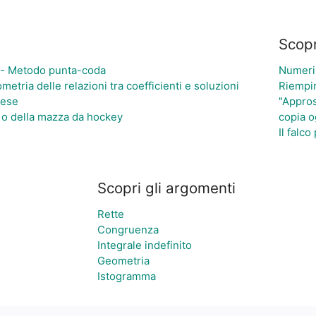
Scopr
a - Metodo punta-coda
Numeri 
metria delle relazioni tra coefficienti e soluzioni
Riempim
nese
"Appros
le o della mazza da hockey
copia o
Il falco
Scopri gli argomenti
Rette
Congruenza
Integrale indefinito
Geometria
Istogramma