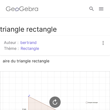
Google Classroom
triangle rectangle
Auteur :
bertrand
Classe GeoGebra
Thème :
Rectangle
aire du triangle rectangle
Se connecter