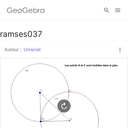
Google Classroom
ramses037
Auteur :
Unisciel
Classe GeoGebra
Se connecter