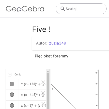
Szukaj
Five !
Autor:
zuzia349
Pięciokąt foremny