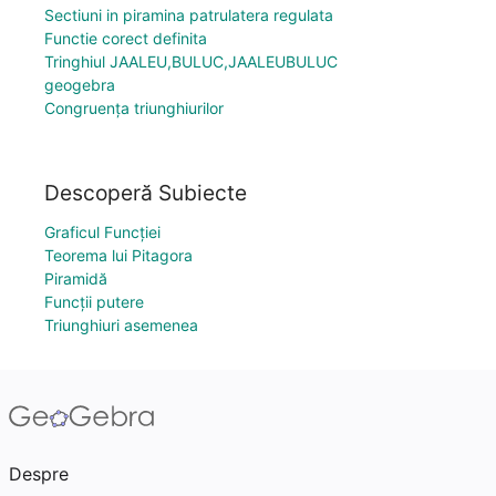
Sectiuni in piramina patrulatera regulata
Functie corect definita
Tringhiul JAALEU,BULUC,JAALEUBULUC
geogebra
Congruența triunghiurilor
Descoperă Subiecte
Graficul Funcției
Teorema lui Pitagora
Piramidă
Funcții putere
Triunghiuri asemenea
Despre