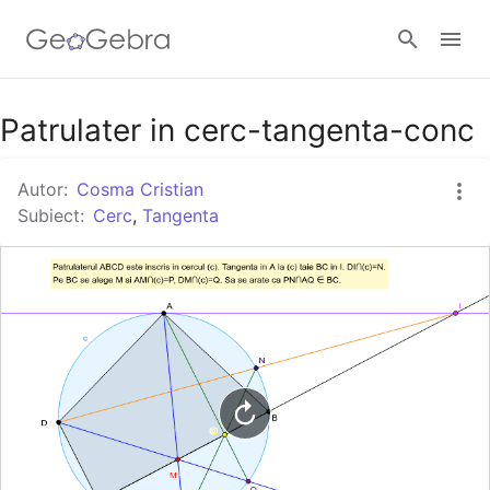
Google Classroom
Patrulater in cerc-tangenta-conc
Autor:
Cosma Cristian
GeoGebra Classroom
Subiect:
Cerc
,
Tangenta
Autentificare