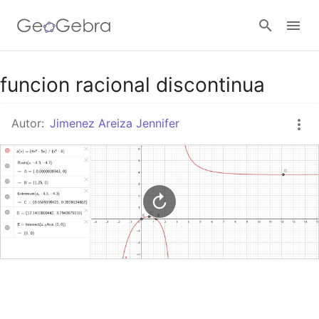
Google Classroom
funcion racional discontinua
Autor:
Jimenez Areiza Jennifer
GeoGebra Classroom
Abrir sesión