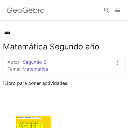
Google Classroom
Matemática Segundo año
Esquema
GeoGebra Classroom
Matemática Segundo año
Autor:
Segundo B
Operaciones con Números Enteros
Tema:
Matemática
Abrir sesión
]Libro para poner actividades.