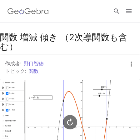
Googleクラスルーム
関数 増減 傾き （2次導関数も含
む）
GeoGebra Classroom
作成者:
野口智徳
トピック:
関数
ログイン