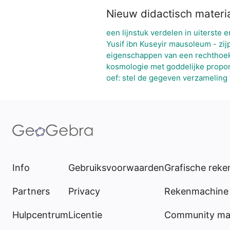
Nieuw didactisch materi
een lijnstuk verdelen in uiterste 
Yusif ibn Kuseyir mausoleum - zij
eigenschappen van een rechthoe
kosmologie met goddelijke propor
oef: stel de gegeven verzameling
Info
Gebruiksvoorwaarden
Grafische rek
Partners
Privacy
Rekenmachine 
Hulpcentrum
Licentie
Community mat