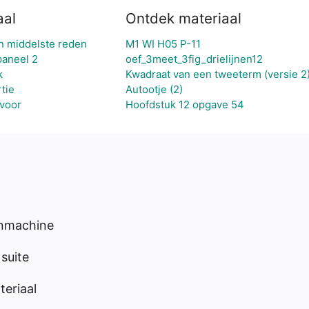
aal
Ontdek materiaal
en middelste reden
M1 WI H05 P-11
paneel 2
oef_3meet_3fig_drielijnen12
k
Kwadraat van een tweeterm (versie 2
tie
Autootje (2)
 voor
Hoofdstuk 12 opgave 54
enmachine
suite
eriaal