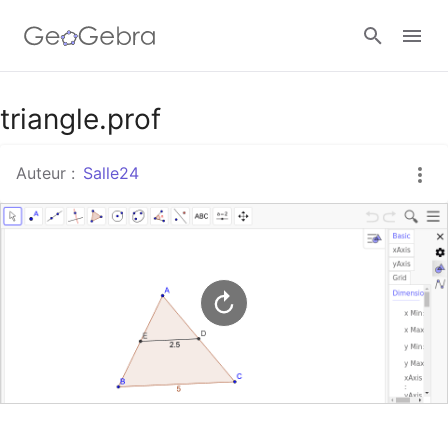
Google Classroom
triangle.prof
Auteur :
Salle24
Classe GeoGebra
Se connecter