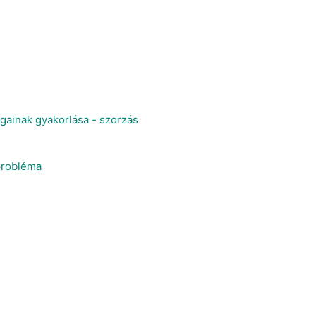
ainak gyakorlása - szorzás
probléma