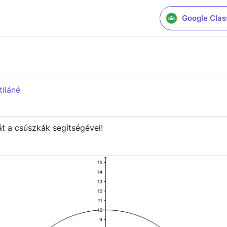
Google Cla
tiláné
át a csúszkák segítségével!