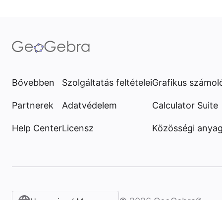
Bővebben
Szolgáltatás feltételei
Grafikus számol
Partnerek
Adatvédelem
Calculator Suite
Help Center
Licensz
Közösségi anya
©
2026
GeoGebra®
Hungarian / Magyar‎