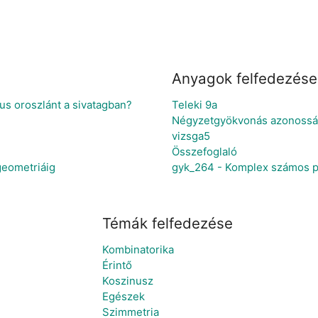
Anyagok felfedezése
s oroszlánt a sivatagban?
Teleki 9a
Négyzetgyökvonás azonosság
vizsga5
Összefoglaló
geometriáig
gyk_264 - Komplex számos 
Témák felfedezése
Kombinatorika
Érintő
Koszinusz
Egészek
Szimmetria