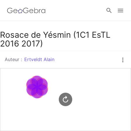
Google Classroom
Rosace de Yésmin (1C1 EsTL
2016 2017)
Classe GeoGebra
Auteur :
Ertveldt Alain
Se connecter