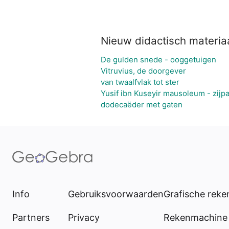
Nieuw didactisch materia
De gulden snede - ooggetuigen
Vitruvius, de doorgever
van twaalfvlak tot ster
Yusif ibn Kuseyir mausoleum - zijp
dodecaëder met gaten
Info
Gebruiksvoorwaarden
Grafische rek
Partners
Privacy
Rekenmachine 