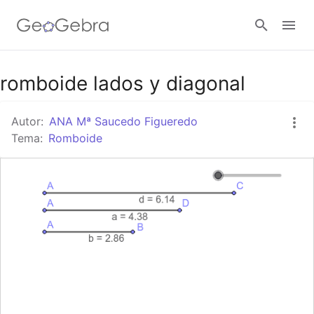
Google Classroom
romboide lados y diagonal
Autor:
ANA Mª Saucedo Figueredo
GeoGebra Classroom
Tema:
Romboide
Abrir sesión