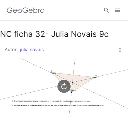
Google Classroom
NC ficha 32- Julia Novais 9c
Autor:
julia.novais
Tarefa
Entrar no sistema