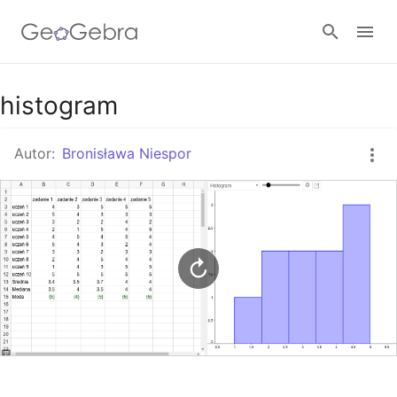
Google Classroom
histogram
Autor:
Bronisława Niespor
GeoGebra Classroom
Zaloguj się