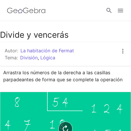
Google Classroom
Divide y vencerás
Autor:
La habitación de Fermat
GeoGebra Classroom
Tema:
División
,
Lógica
Arrastra los números de la derecha a las casillas 
Abrir sesión
parpadeantes de forma que se complete la operación