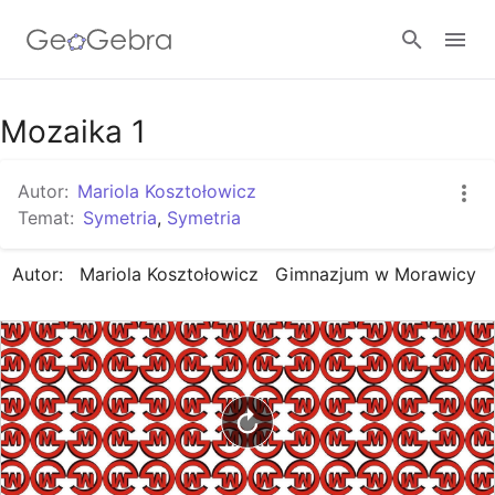
Google Classroom
Mozaika 1
Autor:
Mariola Kosztołowicz
GeoGebra Classroom
Temat:
Symetria
,
Symetria
Autor:   Mariola Kosztołowicz   Gimnazjum w Morawicy
Zaloguj się