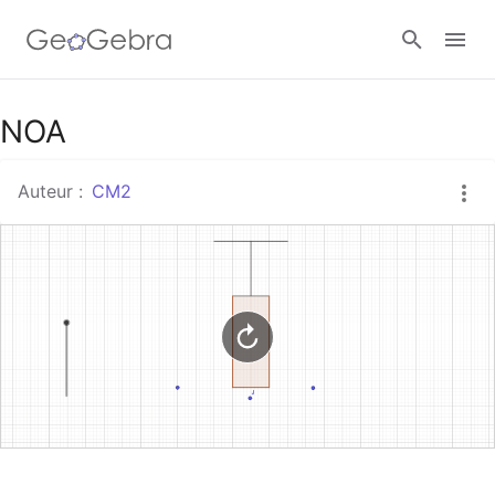
Google Classroom
NOA
Auteur :
CM2
Classe GeoGebra
Se connecter