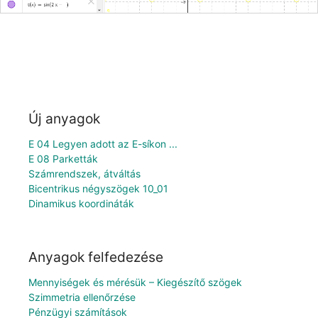
Új anyagok
E 04 Legyen adott az E-síkon ...
E 08 Parketták
Számrendszek, átváltás
Bicentrikus négyszögek 10_01
Dinamikus koordináták
Anyagok felfedezése
Mennyiségek és mérésük – Kiegészítő szögek
Szimmetria ellenőrzése
Pénzügyi számítások