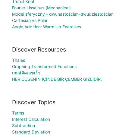
Trefoil Knot
Fourier Lissajous (Mechanical)
Model sferyczny - dwunastościan-dwudziestościan
Cartesian vs Polar
Angle Addition: Warm Up Exercises
Discover Resources
Thales
Graphing Transformed Functions
เกมส์คิดเลขเร็ว
HER ÜÇGENİN İÇİNDE BİR ÇEMBER GİZLİDİR.
Discover Topics
Terms
Interest Calculation
Subtraction
Standard Deviation