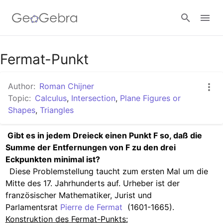
Google Classroom
Fermat-Punkt
Author:
Roman Chijner
GeoGebra Classroom
Topic:
Calculus
,
Intersection
,
Plane Figures or
Shapes
,
Triangles
Sign in
 Gibt es in jedem Dreieck einen Punkt F so, daß die 
Summe der Entfernungen von F zu den drei 
Eckpunkten minimal ist?

Diese Problemstellung taucht zum ersten Mal um die 
Mitte des 17. Jahrhunderts auf. Urheber ist der 
französischer Mathematiker, Jurist und 
Parlamentsrat 
Pierre de Fermat 
Konstruktion des Fermat-Punkts: