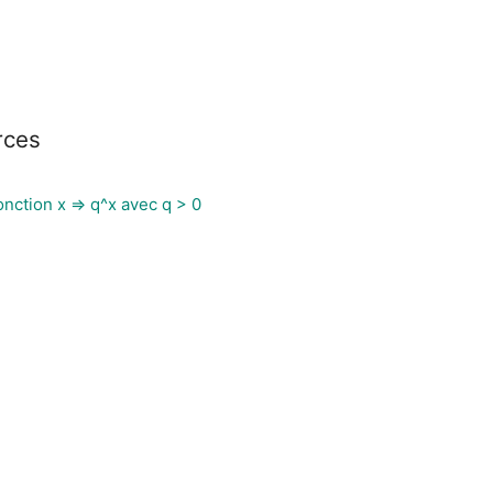
rces
nction x => q^x avec q > 0