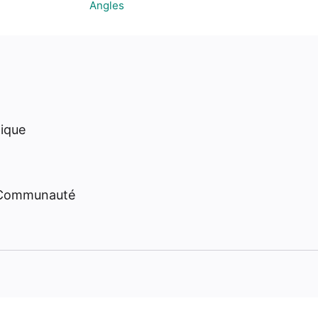
Angles
hique
 Communauté