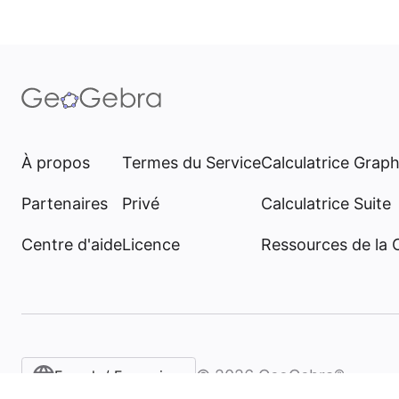
À propos
Termes du Service
Calculatrice Grap
Partenaires
Privé
Calculatrice Suite
Centre d'aide
Licence
Ressources de la
©
2026
GeoGebra®
French / Français‎