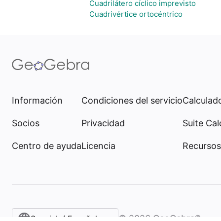
Cuadrilátero cíclico imprevisto
Cuadrivértice ortocéntrico
Información
Condiciones del servicio
Calculado
Socios
Privacidad
Suite Cal
Centro de ayuda
Licencia
Recursos
©
2026
GeoGebra®
Spanish / Español (internacional)