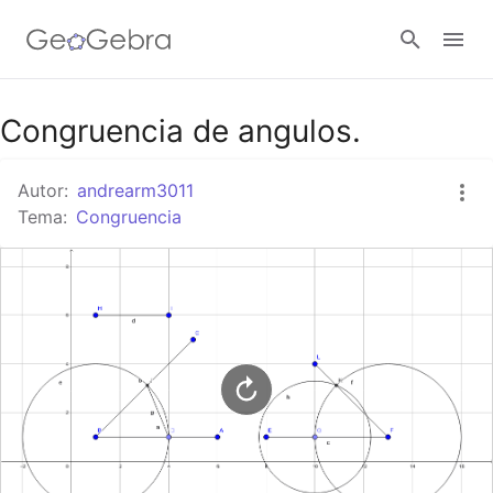
Google Classroom
Congruencia de angulos.
Autor:
andrearm3011
GeoGebra Classroom
Tema:
Congruencia
Abrir sesión