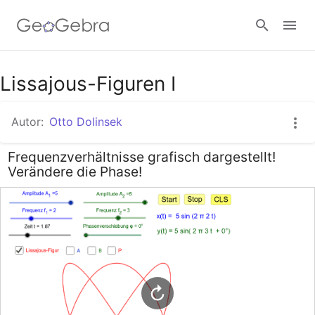
Google Classroom
Lissajous-Figuren I
Autor:
Otto Dolinsek
GeoGebra Classroom
Frequenzverhältnisse grafisch dargestellt!
Verändere die Phase!
Anmelden