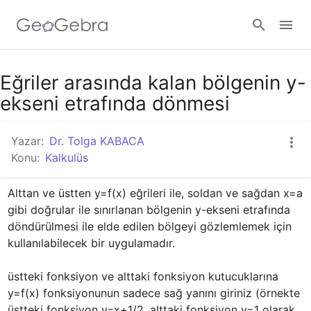
Google Classroom
Eğriler arasında kalan bölgenin y-
ekseni etrafında dönmesi
GeoGebra Ders
Yazar:
Dr. Tolga KABACA
Konu:
Kalkulüs
Giriş yap
Alttan ve üstten y=f(x) eğrileri ile, soldan ve sağdan x=a 
gibi doğrular ile sınırlanan bölgenin y-ekseni etrafında 
döndürülmesi ile elde edilen bölgeyi gözlemlemek için 
kullanılabilecek bir uygulamadır.

üstteki fonksiyon ve alttaki fonksiyon kutucuklarına 
y=f(x) fonksiyonunun sadece sağ yanını giriniz (örnekte 
üstteki fonksiyon y=x+1/2, alttaki fonksiyon y=1 olarak 