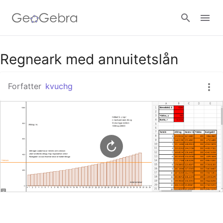
Google Classroom
Regneark med annuitetslån
Forfatter
kvuchg
GeoGebra Classroom
Log ind