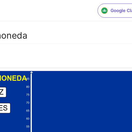
Google C
moneda