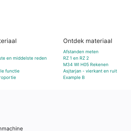
eriaal
Ontdek materiaal
Afstanden meten
rste en middelste reden
RZ 1 en RZ 2
M34 WI H05 Rekenen
le functie
Asjtarjan - vierkant en ruit
roportie
Example B
enmachine