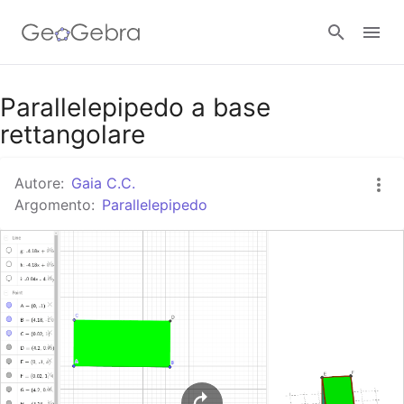
Google Classroom
Parallelepipedo a base
rettangolare
GeoGebra Classroom
Autore:
Gaia C.C.
Argomento:
Parallelepipedo
Accedi