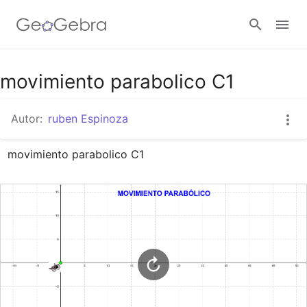
Google Classroom
movimiento parabolico C1
Autor:
ruben Espinoza
GeoGebra Classroom
movimiento parabolico C1
Abrir sesión