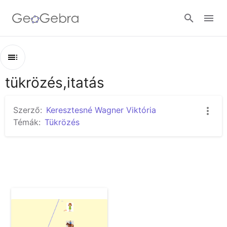
Bejelentkezés
tükrözés,itatás
Áttekintés
tükrözés,itatás
Szerző:
Keresztesné Wagner Viktória
Tengelyes tükrözés
Témák:
Tükrözés