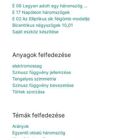
E 06 Legyen adott egy háromszög ...
E 17 Napóleon háromszögek
E 02 Az Elliptikus sík félgömb-modellje
Bicentrikus négyszögek 10_01
Saját eszköz készítése
Anyagok felfedezése
elektromossag
Szinusz függvény jellemzése
Tengelyes szimmetria
Szinusz függvény bevezetése
Törtek szorzása
Témák felfedezése
Arányok
Egyenlő oldalú háromszög