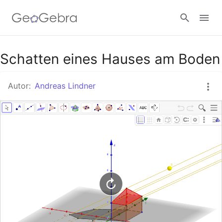
Google Classroom
Schatten eines Hauses am Boden
Autor:
Andreas Lindner
GeoGebra Classroom
Anmelden