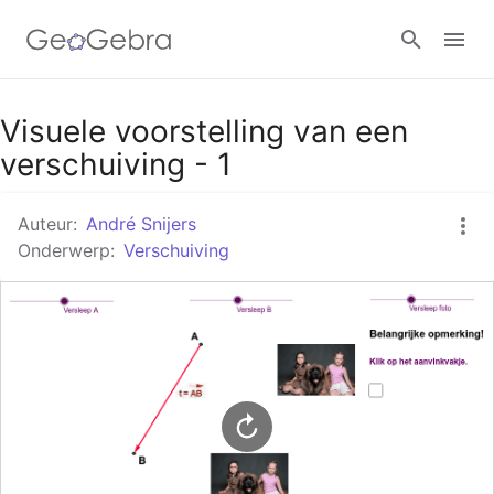
Google Classroom
Visuele voorstelling van een
verschuiving - 1
GeoGebra Klaslokaal
Auteur:
André Snijers
Onderwerp:
Verschuiving
Aanmelden