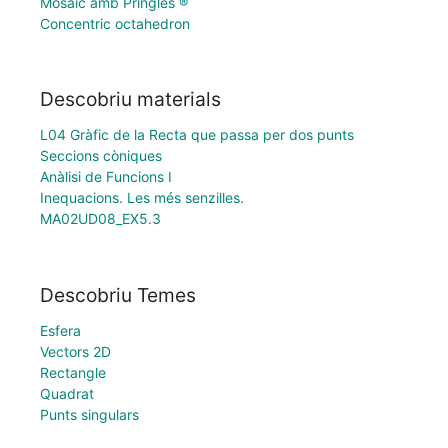
Mosaic amb Pringles ®
Concentric octahedron
Descobriu materials
L04 Gràfic de la Recta que passa per dos punts
Seccions còniques
Anàlisi de Funcions I
Inequacions. Les més senzilles.
MA02UD08_EX5.3
Descobriu Temes
Esfera
Vectors 2D
Rectangle
Quadrat
Punts singulars