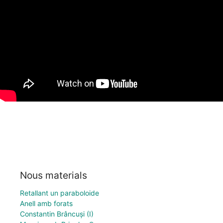
Nous materials
Retallant un paraboloide
Anell amb forats
Constantin Brâncuși (I)