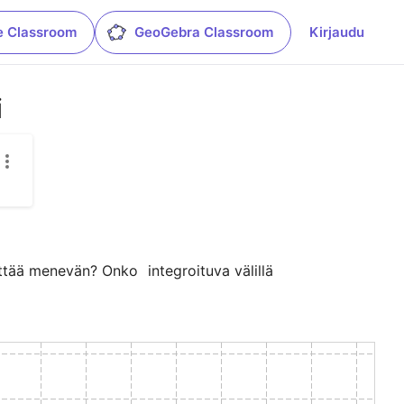
e Classroom
GeoGebra Classroom
Kirjaudu
i
yttää menevän? Onko 
 integroituva välillä 