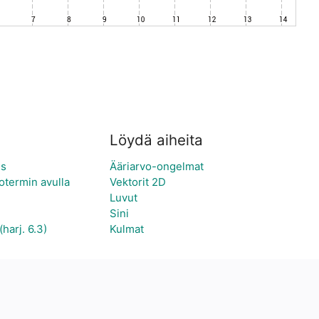
Löydä aiheita
us
Ääriarvo-ongelmat
otermin avulla
Vektorit 2D
Luvut
Sini
harj. 6.3)
Kulmat