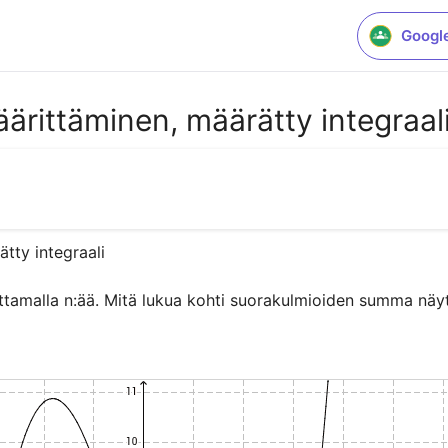
Googl
ittäminen, määrätty integraal
ty integraali

ttamalla n:ää. Mitä lukua kohti suorakulmioiden summa nä