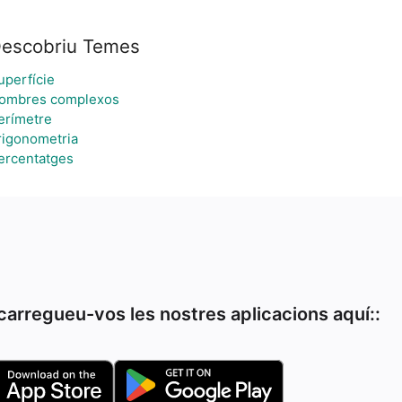
escobriu Temes
uperfície
ombres complexos
erímetre
rigonometria
ercentatges
arregueu-vos les nostres aplicacions aquí::