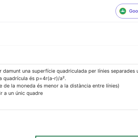
Goo
 damunt una superfície quadriculada per línies separades una
a quadrícula és p=4r(a-r)/a².

de la moneda és menor a la distància entre línies)

ir a un únic quadre