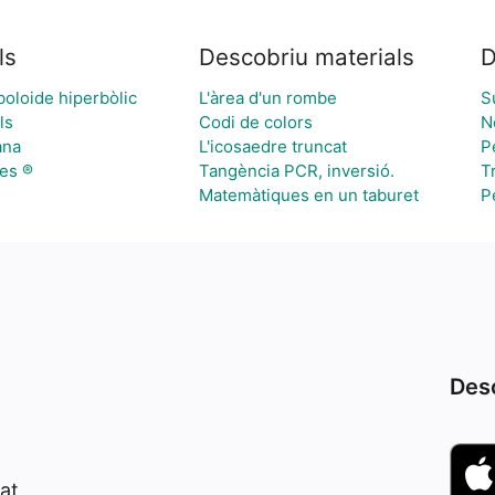
ls
Descobriu materials
D
boloide hiperbòlic
L'àrea d'un rombe
S
ls
Codi de colors
N
ana
L'icosaedre truncat
P
es ®
Tangència PCR, inversió.
T
e
Matemàtiques en un taburet
P
Desc
at