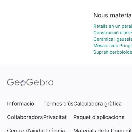
Nous materia
Retalls en un para
Construcció d'arre
Ceràmica i gaussi
Mosaic amb Pringl
Suprahiperboloid
Informació
Termes d'ús
Calculadora gràfica
Col·laboradors
Privacitat
Paquet d'aplicacions
Centre d'ajuda
Llicència
Materials de la Comunit