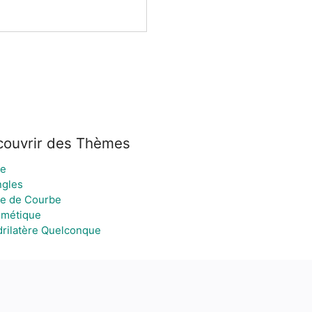
ouvrir des Thèmes
te
ngles
re de Courbe
hmétique
rilatère Quelconque