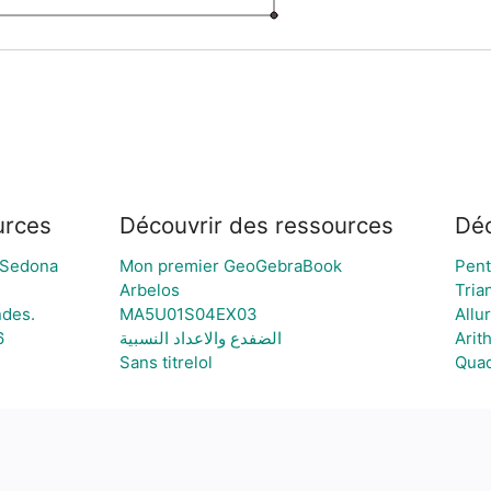
urces
Découvrir des ressources
Déc
USedona
Mon premier GeoGebraBook
Pen
Arbelos
Tria
des.
MA5U01S04EX03
Allu
6
الضفدع والاعداد النسبية
Arit
Sans titrelol
Quad