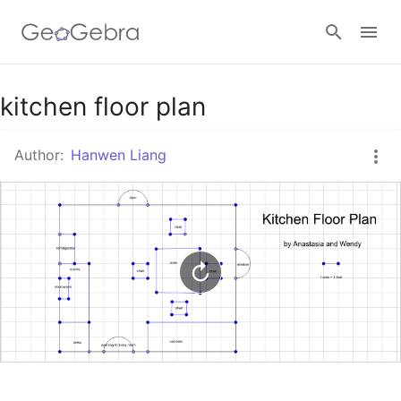
Google Classroom
kitchen floor plan
Author:
Hanwen Liang
GeoGebra Classroom
Sign in