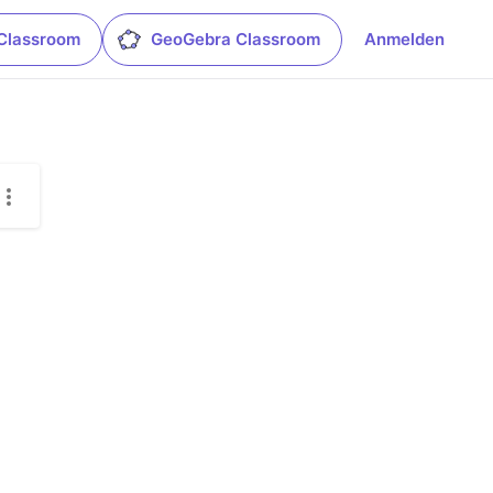
Classroom
GeoGebra Classroom
Anmelden