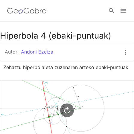
Google Classroom
Hiperbola 4 (ebaki-puntuak)
Autor:
Andoni Ezeiza
GeoGebra Classroom
Zehaztu hiperbola eta zuzenaren arteko ebaki-puntuak.
Abrir sesión