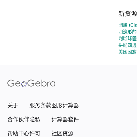
新资
國旗 (Cla
四邊形的
判斷球體
拼砌四邊
美國國旗 (
关于
服务条款
图形计算器
合作伙伴
隐私
计算器套件
帮助中心
许可
社区资源