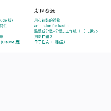
源
发现资源
ude 版)
用心包裝的禮物
特性
animation for kastin
整數或分數÷分數_ 工作紙（一）_題2b
形
判斷柱體 2
Claude 版)
母子性質-1（動畫）