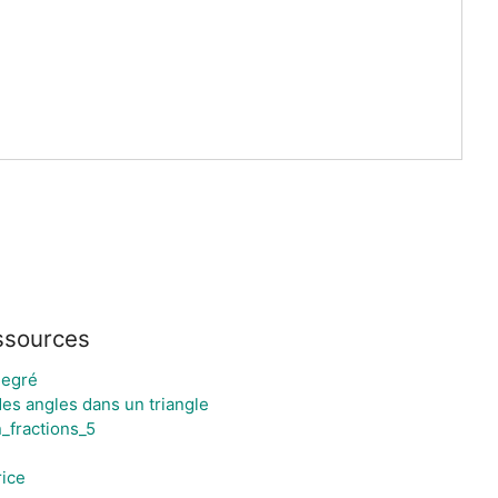
ssources
degré
s angles dans un triangle
n_fractions_5
rice