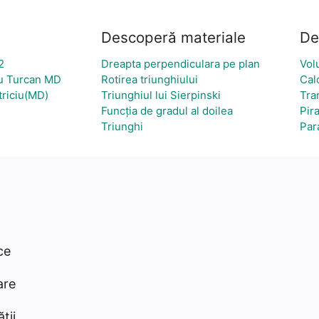
Descoperă materiale
De
2
Dreapta perpendiculara pe plan
Vol
iu Turcan MD
Rotirea triunghiului
Cal
riciu(MD)
Triunghiul lui Sierpinski
Tra
Funcția de gradul al doilea
Pir
Triunghi
Par
ce
are
ții