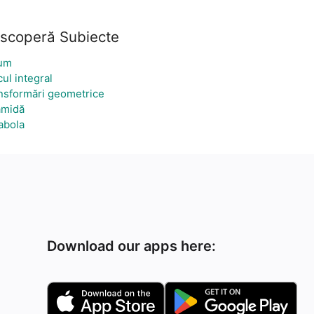
scoperă Subiecte
um
cul integral
nsformări geometrice
amidă
abola
Download our apps here: