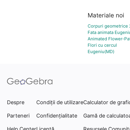
Materiale noi
Corpuri geometrice 
Fata animata Eugen
Animated Flower-Pat
Flori cu cercul
Eugeniu(MD)
Despre
Condiţii de utilizare
Calculator de grafi
Parteneri
Confidențialitate
Gamă de calculato
Help Center
Licență
Resursele Comunită