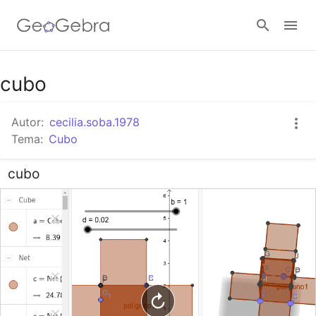
Google Classroom
cubo
Autor:
cecilia.soba.1978
GeoGebra Classroom
Tema:
Cubo
cubo
Abrir sesión