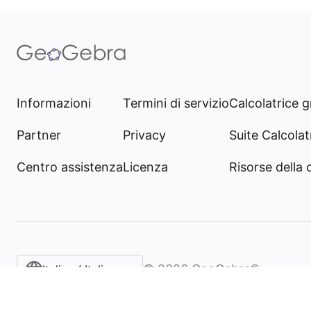
Informazioni
Termini di servizio
Calcolatrice g
Partner
Privacy
Suite Calcolatr
Centro assistenza
Licenza
Risorse della
©
2026
GeoGebra®
Italian / Italiano‎