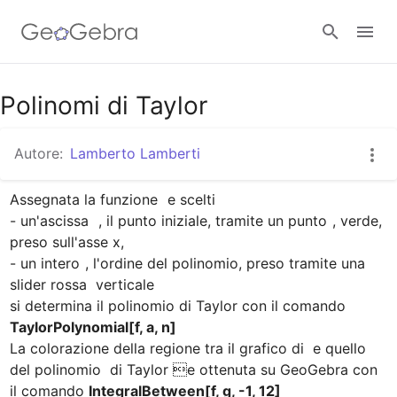
Google Classroom
Polinomi di Taylor
Autore:
Lamberto Lamberti
GeoGebra Classroom
Assegnata la funzione 
 e scelti

- un'ascissa 
 , il punto iniziale, tramite un punto 
, verde,  
Accedi
preso sull'asse x,

- un intero 
, l'ordine del polinomio, preso tramite una 
slider rossa  verticale

si determina il polinomio di Taylor con il comando  
TaylorPolynomial[f, a, n]
La colorazione della regione tra il grafico di  e quello 
del polinomio  di Taylor e ottenuta su GeoGebra con 
il comando 
IntegralBetween[f, g, -1, 12]