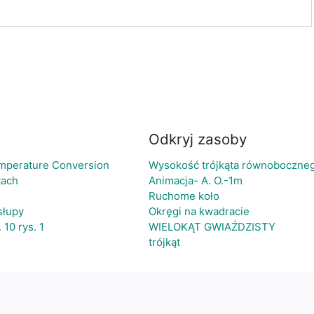
Odkryj zasoby
emperature Conversion
Wysokość trójkąta równoboczne
tach
Animacja- A. O.-1m
Ruchome koło
słupy
Okręgi na kwadracie
 10 rys. 1
WIELOKĄT GWIAŹDZISTY
trójkąt